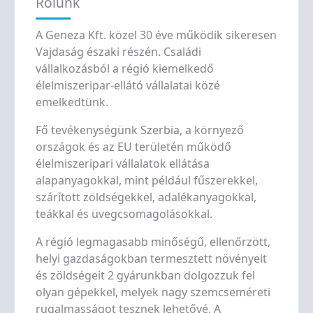
Rólunk
A Geneza Kft. közel 30 éve működik sikeresen
Vajdaság északi részén. Családi
vállalkozásból a régió kiemelkedő
élelmiszeripar-ellátó vállalatai közé
emelkedtünk.
Fő tevékenységünk Szerbia, a környező
országok és az EU területén működő
élelmiszeripari vállalatok ellátása
alapanyagokkal, mint például fűszerekkel,
szárított zöldségekkel, adalékanyagokkal,
teákkal és üvegcsomagolásokkal.
A régió legmagasabb minőségű, ellenőrzött,
helyi gazdaságokban termesztett növényeit
és zöldségeit 2 gyárunkban dolgozzuk fel
olyan gépekkel, melyek nagy szemcseméreti
rugalmasságot tesznek lehetővé. A