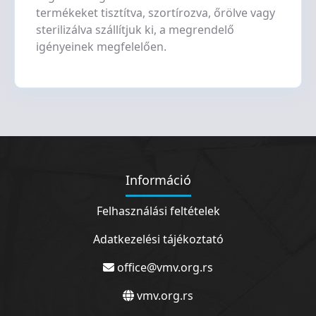
termékeket tisztítva, szortírozva, őrölve vagy
sterilizálva szállítjuk ki, a megrendelő
igényeinek megfelelően.
Információ
Felhasználási feltételek
Adatkezelési tájékoztató
office@vmv.org.rs
vmv.org.rs