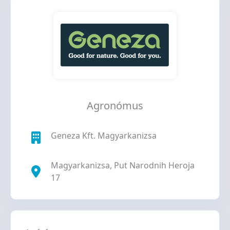
Kapcsolat
Csatlakozás
vállalkozóként
Csatlakozás
Agronómus
álláskeresőként
Geneza Kft. Magyarkanizsa
Magyarkanizsa, Put Narodnih Heroja
17