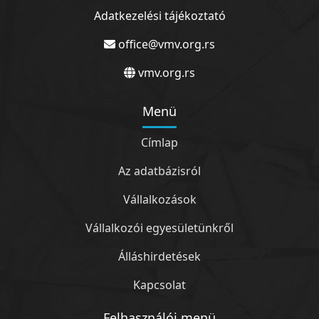
Adatkezelési tájékoztató
office@vmv.org.rs
vmv.org.rs
Menü
Címlap
Az adatbázisról
Vállalkozások
Vállalkozói egyesületünkről
Álláshirdetések
Kapcsolat
Felhasználói menü